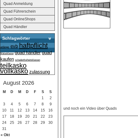
Quad Anmeldung
Quad Führerschein
Quad OnlineShops
Quad Händler
Schlagwörter
haftpflicht
evb
anfänger
quad händler
quad
Malusklasse
kaufen
schadenfreiheitsklassen
teilkasko
vollkasko
zulassung
August 2026
M
D
M
D
F
S
S
1
2
3
4
5
6
7
8
9
und noch ein Video über Quads
10
11
12
13
14
15
16
17
18
19
20
21
22
23
24
25
26
27
28
29
30
31
« Okt