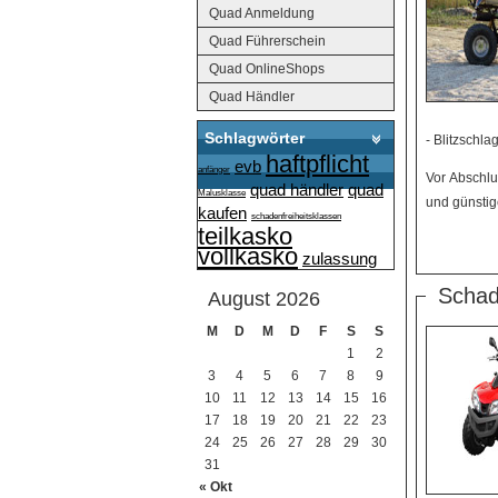
Quad Anmeldung
Quad Führerschein
Quad OnlineShops
Quad Händler
Schlagwörter
- Blitzschl
haftpflicht
evb
anfänger
Vor Abschlu
quad händler
quad
Malusklasse
und günstig
kaufen
schadenfreiheitsklassen
teilkasko
vollkasko
zulassung
Schad
August 2026
M
D
M
D
F
S
S
1
2
3
4
5
6
7
8
9
10
11
12
13
14
15
16
17
18
19
20
21
22
23
24
25
26
27
28
29
30
31
« Okt