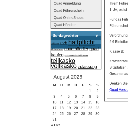
Quad Anmeldung
Ihrem Führe
1. JA, es is
Quad Führerschein
Quad OnlineShops
Für das Füh
Quad Händler
Führerschei
Schlagwörter
Verordnung
haftpflicht
§ 6 Einteil
evb
anfänger
quad händler
quad
Malusklasse
Klasse B:
kaufen
schadenfreiheitsklassen
teilkasko
Kraftfahrze
vollkasko
zulassung
Sitzplätzen
Gesamtmasse
August 2026
Denken Sie 
M
D
M
D
F
S
S
Quad Versi
1
2
3
4
5
6
7
8
9
10
11
12
13
14
15
16
17
18
19
20
21
22
23
24
25
26
27
28
29
30
31
« Okt