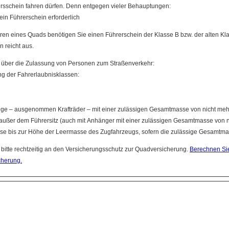
rsschein fahren dürfen. Denn entgegen vieler Behauptungen:
t ein Führerschein erforderlich
ren eines Quads benötigen Sie einen Führerschein der Klasse B bzw. der alten Kl
n reicht aus.
 über die Zulassung von Personen zum Straßenverkehr:
ung der Fahrerlaubnisklassen:
uge – ausgenommen Krafträder – mit einer zulässigen Gesamtmasse von nicht mehr 
 außer dem Führersitz (auch mit Anhänger mit einer zulässigen Gesamtmasse von ni
 bis zur Höhe der Leermasse des Zugfahrzeugs, sofern die zulässige Gesamtmass
bitte rechtzeitig an den Versicherungsschutz zur Quadversicherung.
Berechnen Sie 
cherung.