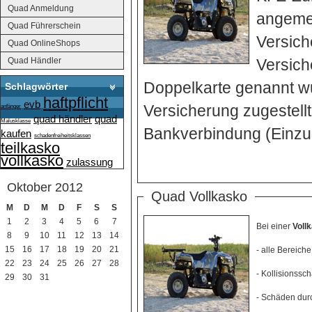
Quad Anmeldung
angemel
Quad Führerschein
Versich
Quad OnlineShops
Quad Händler
Versich
Doppelkarte genannt w
Schlagwörter
haftpflicht
evb
Versicherung zugestel
anfänger
quad händler
quad
Malusklasse
Bankverbindung (Einzug
kaufen
schadenfreiheitsklassen
teilkasko
vollkasko
zulassung
Oktober 2012
Quad Vollkasko
M
D
M
D
F
S
S
1
2
3
4
5
6
7
Bei einer
Voll
8
9
10
11
12
13
14
15
16
17
18
19
20
21
- alle Bereic
22
23
24
25
26
27
28
- Kollisionss
29
30
31
- Schäden du
Calendar