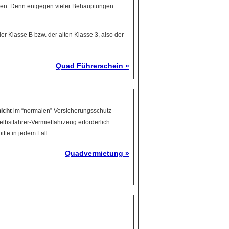
rfen. Denn entgegen vieler Behauptungen:
r Klasse B bzw. der alten Klasse 3, also der
Quad Führerschein »
nicht
im “normalen” Versicherungsschutz
elbstfahrer-Vermietfahrzeug erforderlich.
te in jedem Fall...
Quadvermietung »