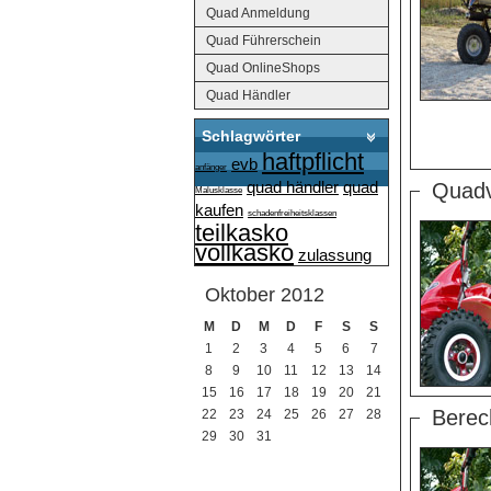
Quad Anmeldung
Quad Führerschein
Quad OnlineShops
Quad Händler
Schlagwörter
haftpflicht
evb
anfänger
quad händler
quad
Quadv
Malusklasse
kaufen
schadenfreiheitsklassen
teilkasko
vollkasko
zulassung
Oktober 2012
M
D
M
D
F
S
S
1
2
3
4
5
6
7
8
9
10
11
12
13
14
15
16
17
18
19
20
21
Berec
22
23
24
25
26
27
28
29
30
31
Calendar